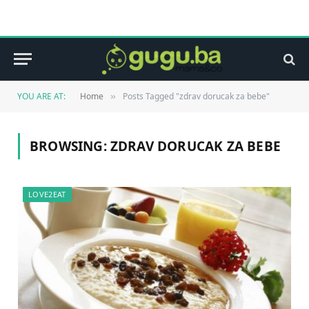
YOU ARE AT:
Home
Posts Tagged "zdrav dorucak za bebe"
»
BROWSING:
ZDRAV DORUCAK ZA BEBE
LOVE2EAT