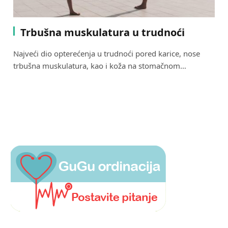
Trbušna muskulatura u trudnoći
Najveći dio opterećenja u trudnoći pored karice, nose
trbušna muskulatura, kao i koža na stomačnom…