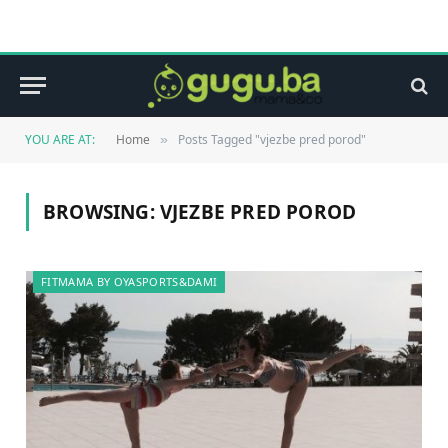
YOU ARE AT:
Home
Posts Tagged "vjezbe pred porod"
»
BROWSING:
VJEZBE PRED POROD
FITMAMA BY OYASPORTS&DAMI