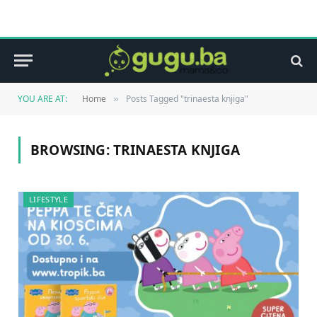
YOU ARE AT:
Home
Posts Tagged "trinaesta knjiga"
»
BROWSING:
TRINAESTA KNJIGA
LIFESTYLE