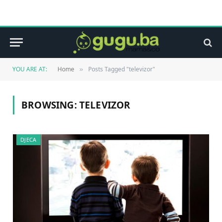
YOU ARE AT:
Home
Posts Tagged "televizor"
»
BROWSING:
TELEVIZOR
DJECA