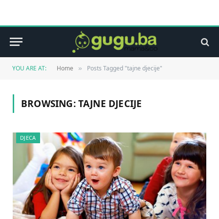
YOU ARE AT:
Home
Posts Tagged "tajne djecije"
»
BROWSING:
TAJNE DJECIJE
DJECA