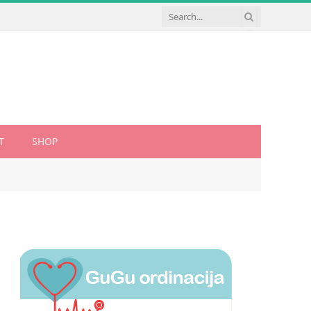
T
SHOP