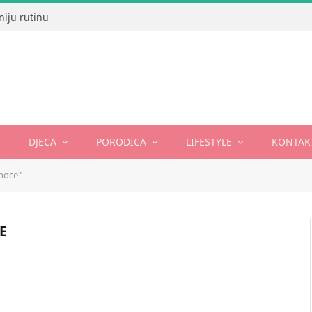
niju rutinu
DJECA
PORODICA
LIFESTYLE
KONTAK
noce"
E