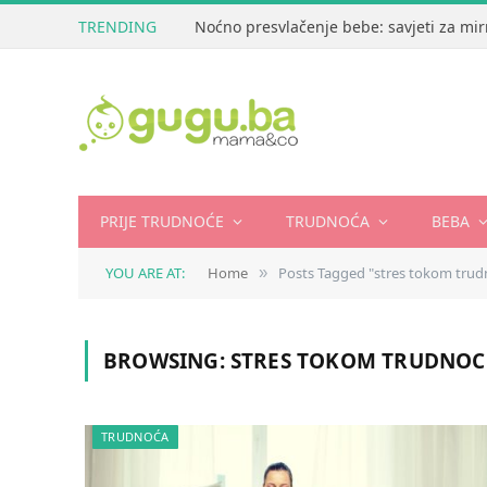
TRENDING
Noćno presvlačenje bebe: savjeti za mir
PRIJE TRUDNOĆE
TRUDNOĆA
BEBA
YOU ARE AT:
Home
Posts Tagged "stres tokom trud
»
BROWSING:
STRES TOKOM TRUDNOC
TRUDNOĆA