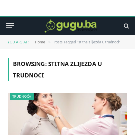
YOU ARE AT:
Home
Posts Tagged "stitna zlijezda u trudnoci"
»
BROWSING:
STITNA ZLIJEZDA U
TRUDNOCI
TRUDNOĆA