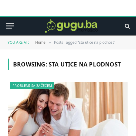
YOU ARE AT:
Home
Posts Tagged "sta utice na plodnost"
»
BROWSING:
STA UTICE NA PLODNOST
PROBLEMI SA ZAČEĆEM