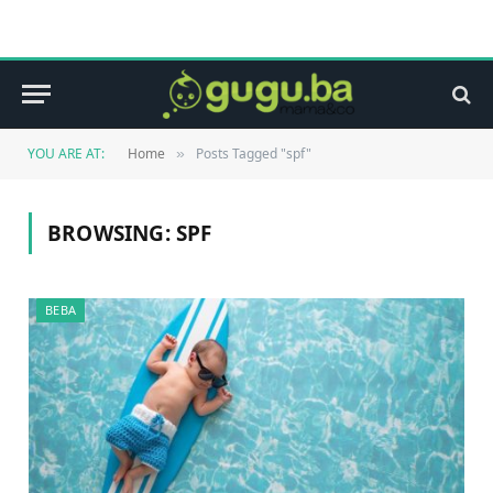
YOU ARE AT:
Home
Posts Tagged "spf"
»
BROWSING:
SPF
BEBA