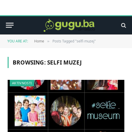
YOU ARE AT:
Home
Posts Tagged "selfi muzej"
»
BROWSING:
SELFI MUZEJ
AKTIVNOSTI