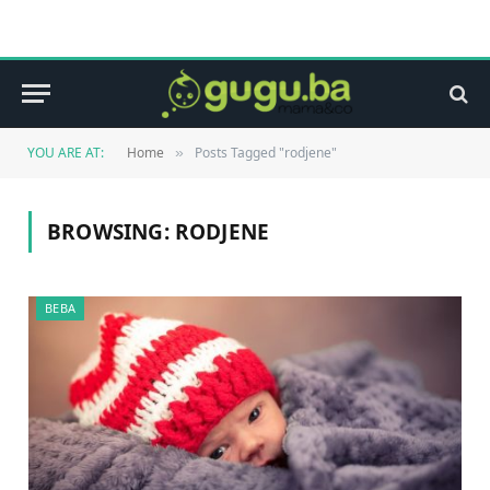
YOU ARE AT:
Home
Posts Tagged "rodjene"
»
BROWSING:
RODJENE
BEBA