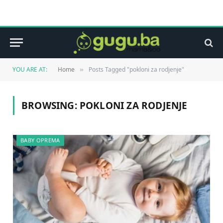
YOU ARE AT:
Home
Posts Tagged "pokloni za rodjenje"
»
BROWSING:
POKLONI ZA RODJENJE
BABY OPREMA