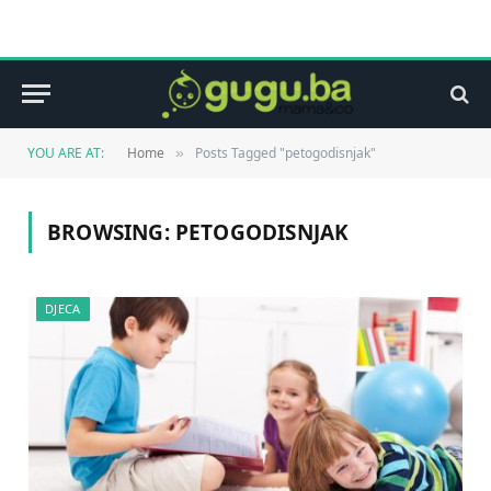
YOU ARE AT:
Home
Posts Tagged "petogodisnjak"
»
BROWSING:
PETOGODISNJAK
DJECA