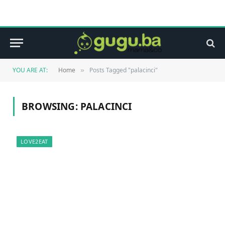
YOU ARE AT:
Home
Posts Tagged "palacinci"
»
BROWSING:
PALACINCI
LOVE2EAT