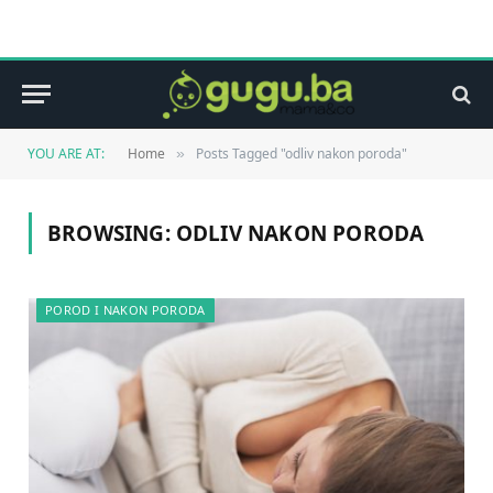
YOU ARE AT:
Home
Posts Tagged "odliv nakon poroda"
»
BROWSING:
ODLIV NAKON PORODA
POROD I NAKON PORODA