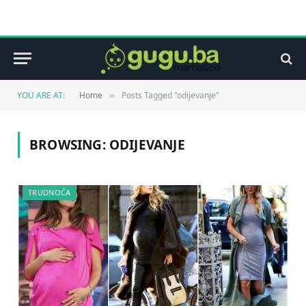
YOU ARE AT:
Home
Posts Tagged "odijevanje"
»
BROWSING:
ODIJEVANJE
TRUDNOĆA