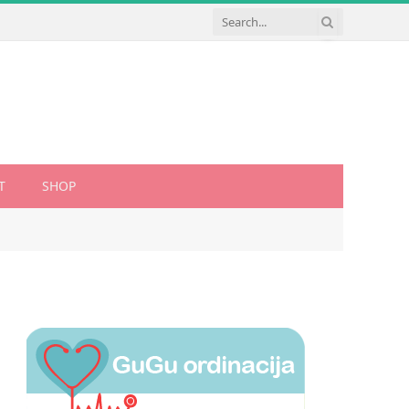
T
SHOP