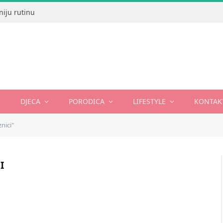
niju rutinu
DJECA
PORODICA
LIFESTYLE
KONTAK
nici"
I