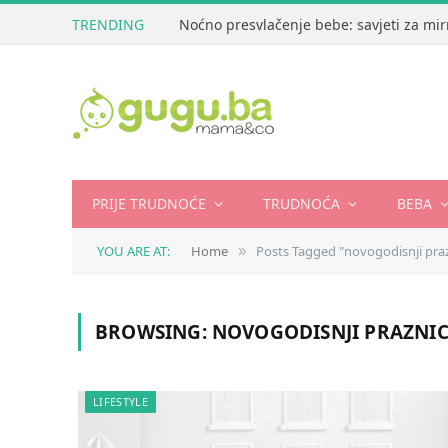
TRENDING
Noćno presvlačenje bebe: savjeti za mir
PRIJE TRUDNOĆE
TRUDNOĆA
BEBA
YOU ARE AT:
Home
Posts Tagged "novogodisnji praz
»
BROWSING:
NOVOGODISNJI PRAZNIC
LIFESTYLE