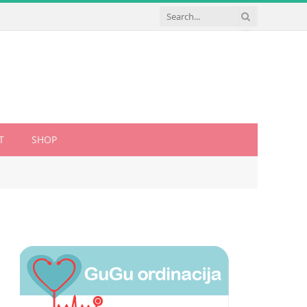
T
SHOP