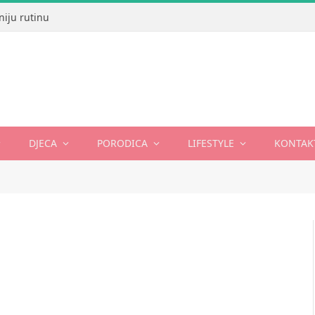
niju rutinu
DJECA
PORODICA
LIFESTYLE
KONTAK