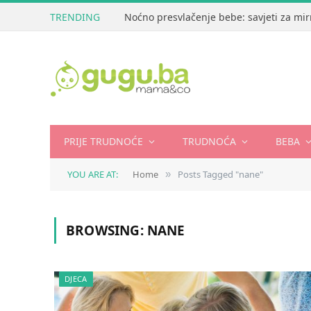
TRENDING
Noćno presvlačenje bebe: savjeti za mir
PRIJE TRUDNOĆE
TRUDNOĆA
BEBA
YOU ARE AT:
Home
Posts Tagged "nane"
»
BROWSING:
NANE
DJECA