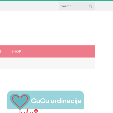
T
SHOP