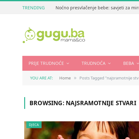
TRENDING
Noćno presvlačenje bebe: savjeti za mir
PRIJE TRUDNOĆE
TRUDNOĆA
BEBA
YOU ARE AT:
Home
Posts Tagged "najsramotnije stv
»
BROWSING:
NAJSRAMOTNIJE STVARI
DJECA