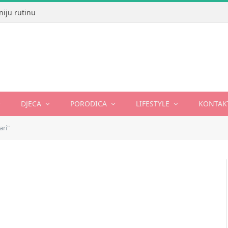
niju rutinu
DJECA
PORODICA
LIFESTYLE
KONTAK
ari"