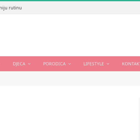
niju rutinu
DJECA
PORODICA
LIFESTYLE
KONTAK