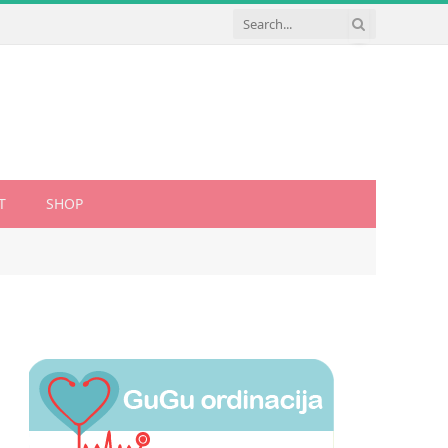
T
SHOP