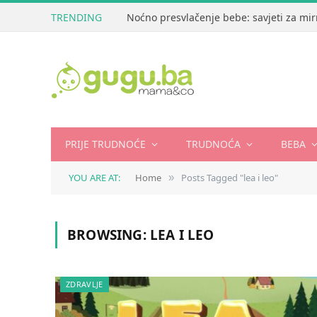
TRENDING
Noćno presvlačenje bebe: savjeti za mir
PRIJE TRUDNOĆE
TRUDNOĆA
BEBA
YOU ARE AT:
Home
Posts Tagged "lea i leo"
»
BROWSING:
LEA I LEO
ZDRAVLJE