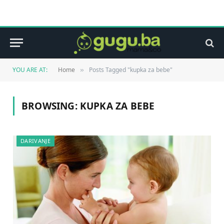
YOU ARE AT:
Home
Posts Tagged "kupka za bebe"
»
BROWSING:
KUPKA ZA BEBE
DARIVANJE