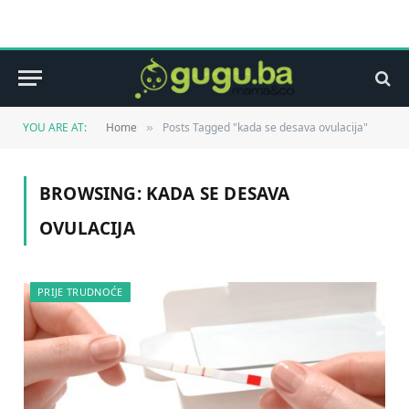
YOU ARE AT:
Home
Posts Tagged "kada se desava ovulacija"
»
BROWSING:
KADA SE DESAVA
OVULACIJA
PRIJE TRUDNOĆE