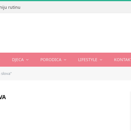
niju rutinu
DJECA
PORODICA
LIFESTYLE
KONTAK
 slova"
VA