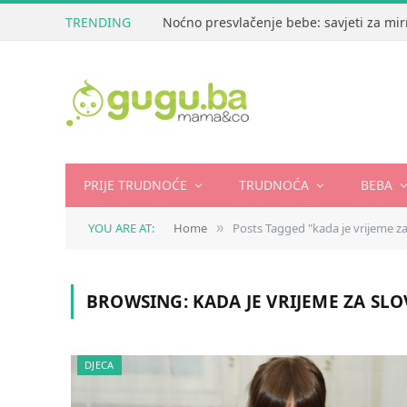
TRENDING
Noćno presvlačenje bebe: savjeti za mir
PRIJE TRUDNOĆE
TRUDNOĆA
BEBA
YOU ARE AT:
Home
Posts Tagged "kada je vrijeme za
»
BROWSING:
KADA JE VRIJEME ZA SLO
DJECA