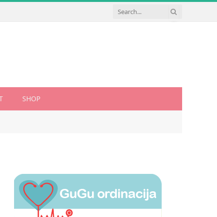
T
SHOP