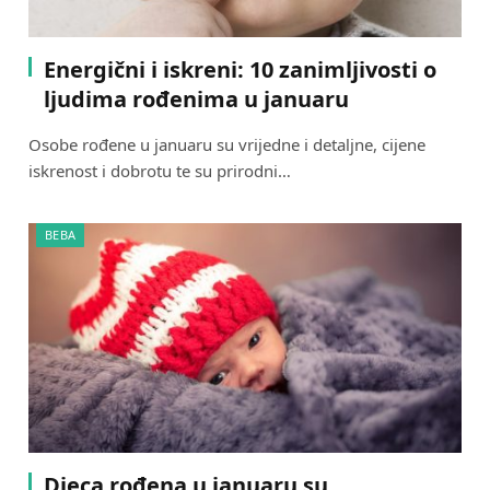
Energični i iskreni: 10 zanimljivosti o
ljudima rođenima u januaru
Osobe rođene u januaru su vrijedne i detaljne, cijene
iskrenost i dobrotu te su prirodni…
BEBA
Djeca rođena u januaru su