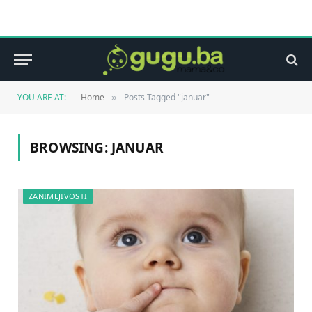
YOU ARE AT:
Home
Posts Tagged "januar"
»
BROWSING:
JANUAR
ZANIMLJIVOSTI