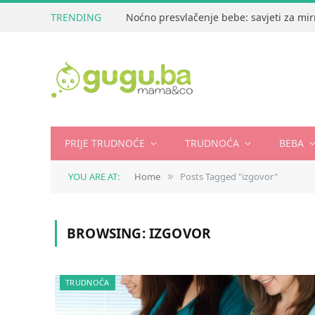
TRENDING
Noćno presvlačenje bebe: savjeti za mir
PRIJE TRUDNOĆE
TRUDNOĆA
BEBA
YOU ARE AT:
Home
Posts Tagged "izgovor"
»
BROWSING:
IZGOVOR
TRUDNOĆA