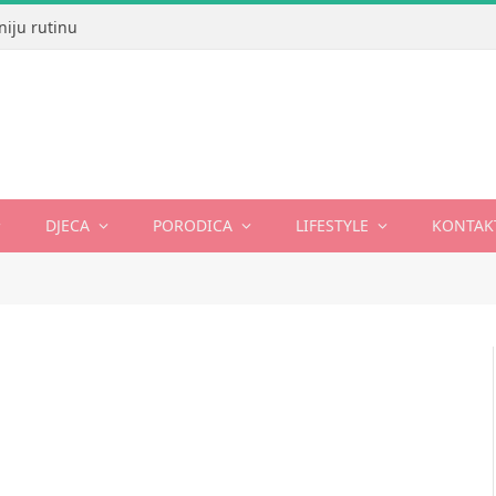
niju rutinu
DJECA
PORODICA
LIFESTYLE
KONTAK