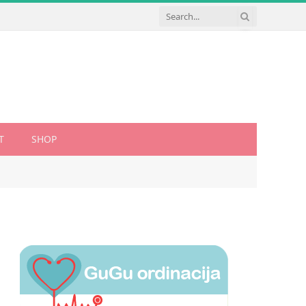
T
SHOP