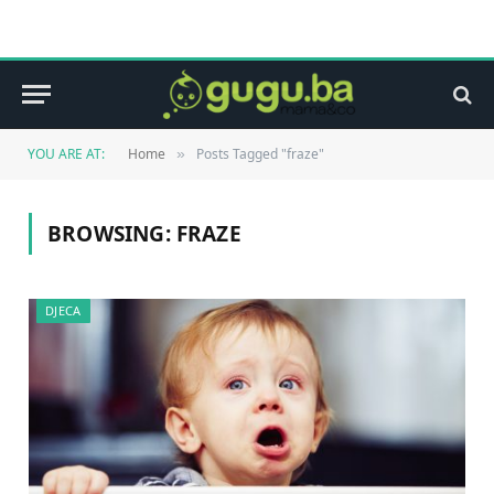
YOU ARE AT:
Home
Posts Tagged "fraze"
»
BROWSING:
FRAZE
DJECA