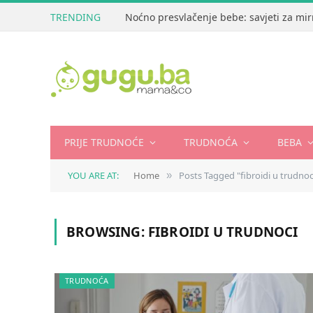
TRENDING
Noćno presvlačenje bebe: savjeti za mir
PRIJE TRUDNOĆE
TRUDNOĆA
BEBA
YOU ARE AT:
Home
Posts Tagged "fibroidi u trudnoc
»
BROWSING:
FIBROIDI U TRUDNOCI
TRUDNOĆA