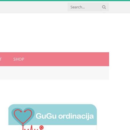
T
SHOP