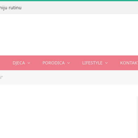
niju rutinu
DJECA
PORODICA
LIFESTYLE
KONTAK
i"