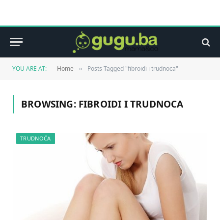
YOU ARE AT:
Home
Posts Tagged "fibroidi i trudnoca"
»
BROWSING:
FIBROIDI I TRUDNOCA
TRUDNOĆA