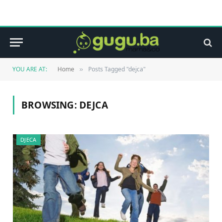
YOU ARE AT:
Home
Posts Tagged "dejca"
»
BROWSING:
DEJCA
DJECA