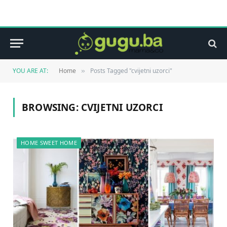
YOU ARE AT:
Home
Posts Tagged "cvijetni uzorci"
»
BROWSING:
CVIJETNI UZORCI
HOME SWEET HOME