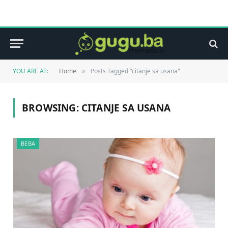
YOU ARE AT:
Home
Posts Tagged "citanje sa usana"
»
BROWSING:
CITANJE SA USANA
BEBA