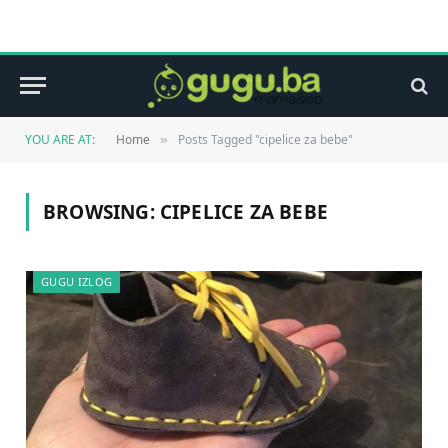
YOU ARE AT:
Home
Posts Tagged "cipelice za bebe"
»
BROWSING:
CIPELICE ZA BEBE
GUGU IZLOG