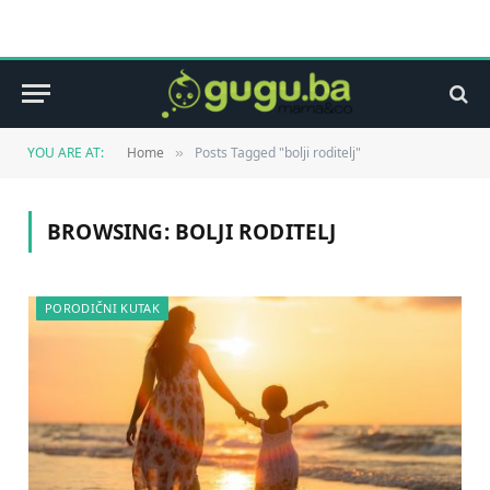
YOU ARE AT:
Home
Posts Tagged "bolji roditelj"
»
BROWSING:
BOLJI RODITELJ
PORODIČNI KUTAK