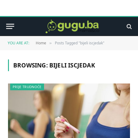
YOU ARE AT:
Home
Posts Tagged "bijeli iscjedak"
»
BROWSING:
BIJELI ISCJEDAK
PRIJE TRUDNOĆE