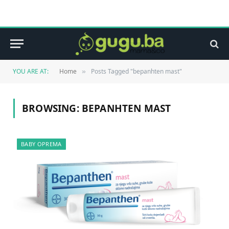
YOU ARE AT:
Home
Posts Tagged "bepanhten mast"
»
BROWSING:
BEPANHTEN MAST
BABY OPREMA