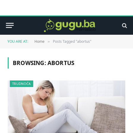
YOU ARE AT:
Home
Posts Tagged "abortus"
»
BROWSING:
ABORTUS
TRUDNOĆA