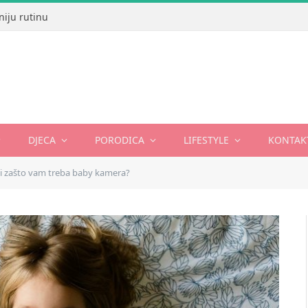
niju rutinu
DJECA
PORODICA
LIFESTYLE
KONTAK
e i zašto vam treba baby kamera?