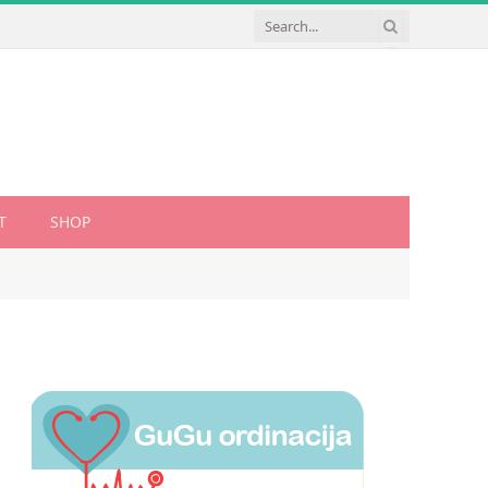
T
SHOP