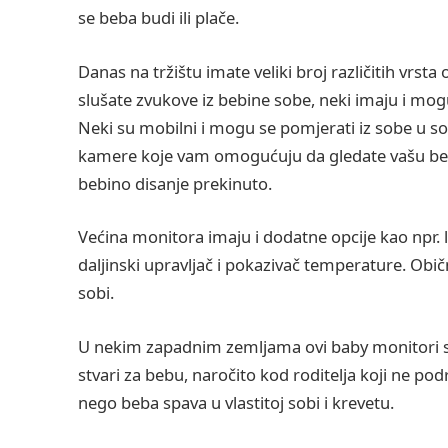
se beba budi ili plače.
Danas na tržištu imate veliki broj različitih vrst
slušate zvukove iz bebine sobe, neki imaju i mog
Neki su mobilni i mogu se pomjerati iz sobe u s
kamere koje vam omogućuju da gledate vašu beb
bebino disanje prekinuto.
Većina monitora imaju i dodatne opcije kao npr. 
daljinski upravljač i pokazivač temperature. Obič
sobi.
U nekim zapadnim zemljama ovi baby monitori su
stvari za bebu, naročito kod roditelja koji ne p
nego beba spava u vlastitoj sobi i krevetu.