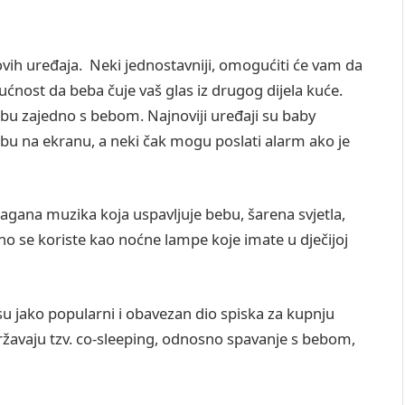
a ovih uređaja. Neki jednostavniji, omogućiti će vam da
ućnost da beba čuje vaš glas iz drugog dijela kuće.
obu zajedno s bebom. Najnoviji uređaji su baby
u na ekranu, a neki čak mogu poslati alarm ako je
lagana muzika koja uspavljuje bebu, šarena svjetla,
no se koriste kao noćne lampe koje imate u dječijoj
 jako popularni i obavezan dio spiska za kupnju
održavaju tzv. co-sleeping, odnosno spavanje s bebom,