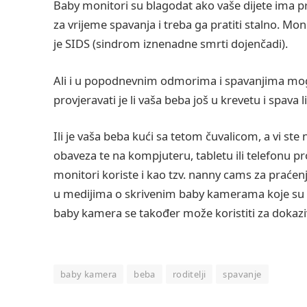
Baby monitori su blagodat ako vaše dijete ima pr
za vrijeme spavanja i treba ga pratiti stalno. Mo
je SIDS (sindrom iznenadne smrti dojenčadi).
Ali i u popodnevnim odmorima i spavanjima mogu
provjeravati je li vaša beba još u krevetu i spava li
Ili je vaša beba kući sa tetom čuvalicom, a vi ste
obaveza te na kompjuteru, tabletu ili telefonu pr
monitori koriste i kao tzv. nanny cams za praćenje
u medijima o skrivenim baby kamerama koje su zab
baby kamera se također može koristiti za dokaziva
baby kamera
beba
roditelji
spavanje