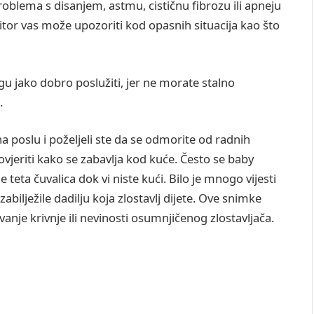
oblema s disanjem, astmu, cističnu fibrozu ili apneju
nitor vas može upozoriti kod opasnih situacija kao što
 jako dobro poslužiti, jer ne morate stalno
.
 na poslu i poželjeli ste da se odmorite od radnih
ovjeriti kako se zabavlja kod kuće. Često se baby
 teta čuvalica dok vi niste kući. Bilo je mnogo vijesti
ilježile dadilju koja zlostavlj dijete. Ove snimke
nje krivnje ili nevinosti osumnjičenog zlostavljača.