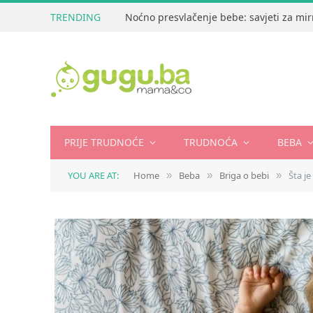
TRENDING
Noćno presvlačenje bebe: savjeti za mir
PRIJE TRUDNOĆE
TRUDNOĆA
BEBA
YOU ARE AT:
Home
Beba
Briga o bebi
Šta j
»
»
»