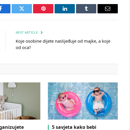
Facebook
Twitter
Pinterest
LinkedIn
Tumblr
Email
NEXT ARTICLE
Koje osobine dijete naslijeđuje od majke, a koje
od oca?
ganizujete
5 savjeta kako bebi