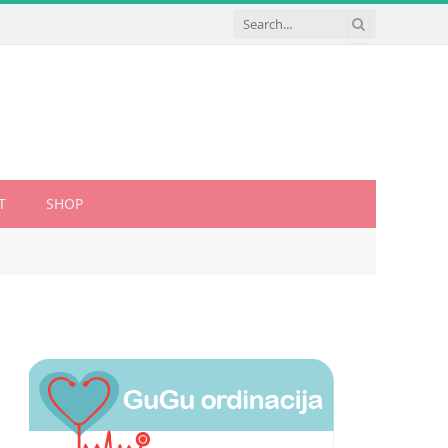
T
SHOP