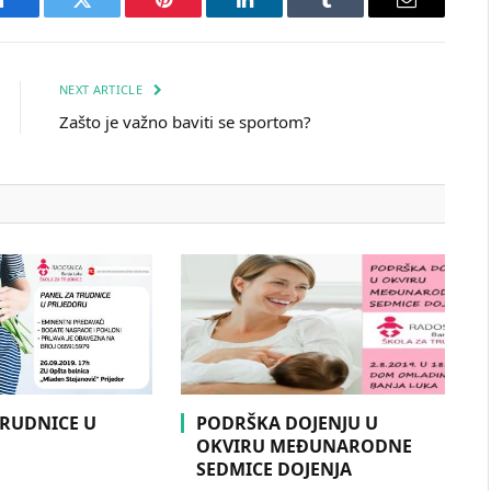
Facebook
Twitter
Pinterest
LinkedIn
Tumblr
Email
NEXT ARTICLE
Zašto je važno baviti se sportom?
TRUDNICE U
PODRŠKA DOJENJU U
U
OKVIRU MEĐUNARODNE
SEDMICE DOJENJA