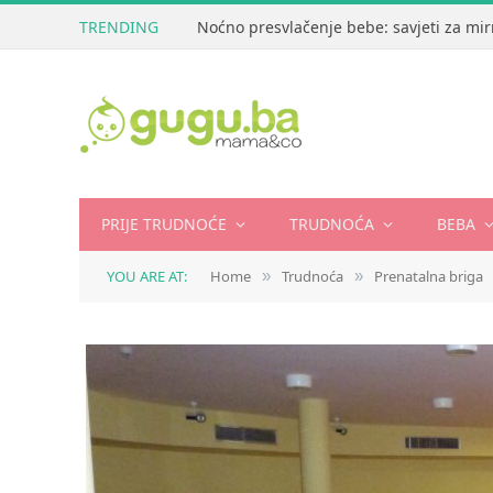
TRENDING
Noćno presvlačenje bebe: savjeti za mir
PRIJE TRUDNOĆE
TRUDNOĆA
BEBA
YOU ARE AT:
Home
Trudnoća
Prenatalna briga
»
»