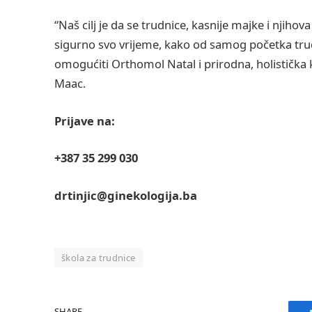
“Naš cilj je da se trudnice, kasnije majke i njiho
sigurno svo vrijeme, kako od samog početka tru
omogućiti Orthomol Natal i prirodna, holistička 
Maac.
Prijave na:
+387 35 299 030
drtinjic@ginekologija.ba
škola za trudnice
SHARE.