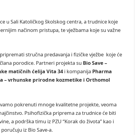
e u Sali Katoličkog školskog centra, a trudnice koje
odernijim načinom pristupa, te vježbama koje su važne
ripremati stručna predavanja i fizičke vježbe koje će
člana porodice. Partneri projekta su
Bio Save –
ke matičnih ćelija Vita 34
i kompanija
Pharma
a – vrhunske prirodne kozmetike i Orthomol
amo pokrenuti mnoge kvalitetne projekte, veoma
majčinstvo. Psihofizička priprema za trudnice će biti
ne, a podrška timu iz PZU “Korak do života” kao i
poručuju iz Bio Save-a.