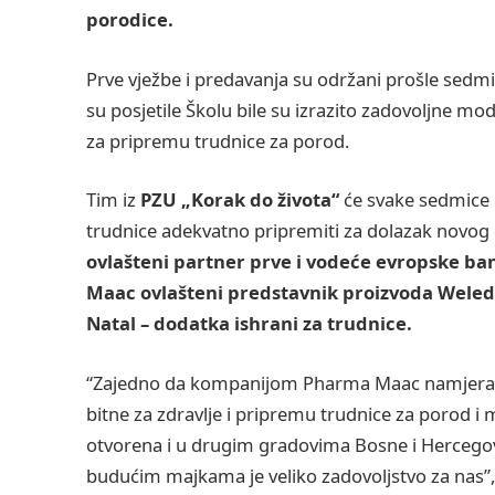
porodice.
Prve vježbe i predavanja su održani prošle sedmic
su posjetile Školu bile su izrazito zadovoljne m
za pripremu trudnice za porod.
Tim iz
PZU „Korak do života“
će svake sedmice p
trudnice adekvatno pripremiti za dolazak novog 
ovlašteni partner prve i vodeće evropske ban
Maac ovlašteni predstavnik proizvoda Weled
Natal – dodatka ishrani za trudnice.
“Zajedno da kompanijom Pharma Maac namjerav
bitne za zdravlje i pripremu trudnice za porod i 
otvorena i u drugim gradovima Bosne i Hercegovi
budućim majkama je veliko zadovoljstvo za nas”, 