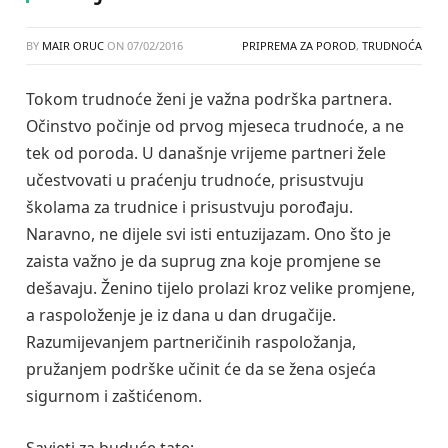
BY
MAIR ORUC
ON
07/02/2016
PRIPREMA ZA POROD
,
TRUDNOĆA
Tokom trudnoće ženi je važna podrška partnera.
Očinstvo počinje od prvog mjeseca trudnoće, a ne
tek od poroda. U današnje vrijeme partneri žele
učestvovati u praćenju trudnoće, prisustvuju
školama za trudnice i prisustvuju porođaju.
Naravno, ne dijele svi isti entuzijazam. Ono što je
zaista važno je da suprug zna koje promjene se
dešavaju. Ženino tijelo prolazi kroz velike promjene,
a raspoloženje je iz dana u dan drugačije.
Razumijevanjem partneričinih raspoložanja,
pružanjem podrške učinit će da se žena osjeća
sigurnom i zaštićenom.
Savjeti za buduće tate: