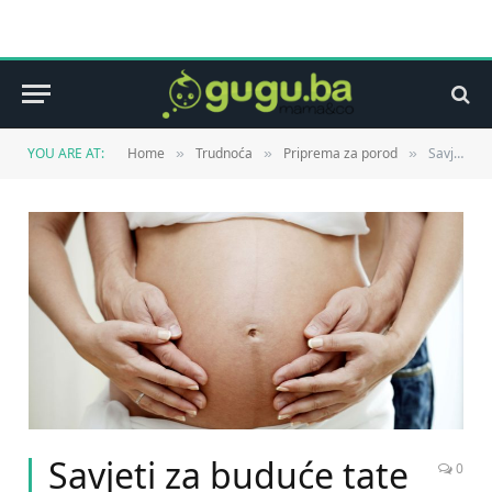
YOU ARE AT:
Home
Trudnoća
Priprema za porod
Savjeti za buduće tate
»
»
»
Savjeti za buduće tate
0