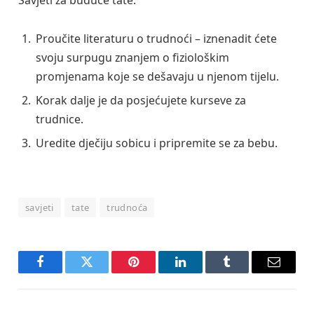
Proučite literaturu o trudnoći – iznenadit ćete
svoju surpugu znanjem o fiziološkim
promjenama koje se dešavaju u njenom tijelu.
Korak dalje je da posjećujete kurseve za
trudnice.
Uredite dječiju sobicu i pripremite se za bebu.
savjeti
tate
trudnoća
Facebook
Twitter
Pinterest
LinkedIn
Tumblr
Email