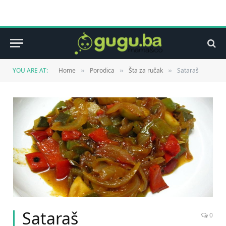
YOU ARE AT:
Home
Porodica
Šta za ručak
Sataraš
»
»
»
Sataraš
0