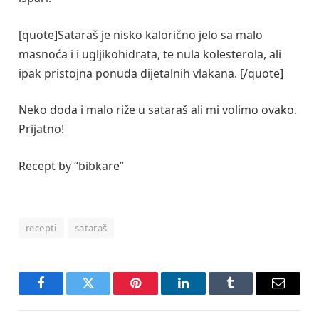
[quote]Sataraš je nisko kalorično jelo sa malo
masnoća i i ugljikohidrata, te nula kolesterola, ali
ipak pristojna ponuda dijetalnih vlakana. [/quote]
Neko doda i malo riže u sataraš ali mi volimo ovako.
Prijatno!
Recept by “bibkare”
recepti
sataraš
Facebook
Twitter
Pinterest
LinkedIn
Tumblr
Email