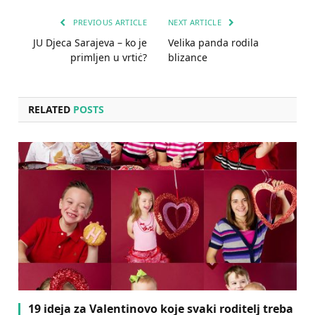
PREVIOUS ARTICLE
NEXT ARTICLE
JU Djeca Sarajeva – ko je
Velika panda rodila
primljen u vrtiċ?
blizance
RELATED
POSTS
19 ideja za Valentinovo koje svaki roditelj treba