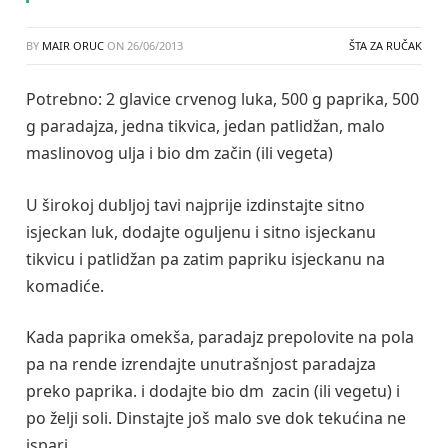
BY
MAIR ORUC
ON
26/06/2013
ŠTA ZA RUČAK
Potrebno: 2 glavice crvenog luka, 500 g paprika, 500
g paradajza, jedna tikvica, jedan patlidžan, malo
maslinovog ulja i bio dm začin (ili vegeta)
U širokoj dubljoj tavi najprije izdinstajte sitno
isjeckan luk, dodajte oguljenu i sitno isjeckanu
tikvicu i patlidžan pa zatim papriku isjeckanu na
komadiće.
Kada paprika omekša, paradajz prepolovite na pola
pa na rende izrendajte unutrašnjost paradajza
preko paprika. i dodajte bio dm zacin (ili vegetu) i
po želji soli. Dinstajte još malo sve dok tekućina ne
ispari.