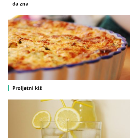
da zna
Proljetni kiš