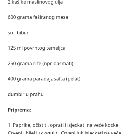
2 kašike maslinovog ulja
600 grama faširanog mesa
so i biber
125 ml povrntog temeljca
250 grama riže (npr. basmati)
400 grama paradajz safta (pelat)
đumbir u prahu
Priprema:
1. Paprike, očistiti, oprati i isjeckati na veće kocke.
Crveni i bijel luk oguliti. Crveni luk isjeckati na veće