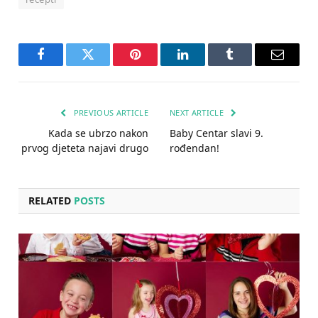
Facebook
Twitter
Pinterest
LinkedIn
Tumblr
Email
PREVIOUS ARTICLE
NEXT ARTICLE
Kada se ubrzo nakon
Baby Centar slavi 9.
prvog djeteta najavi drugo
rođendan!
RELATED
POSTS