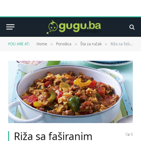
YOU ARE AT:
Home
Porodica
Šta za ručak
Riža sa faširanim mesom i paprikom
»
»
»
Riža sa faširanim
0