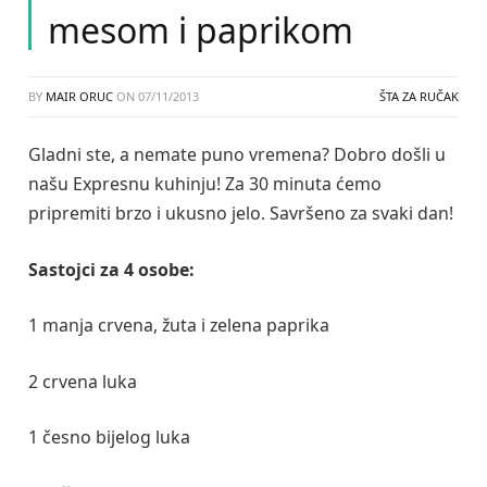
mesom i paprikom
BY
MAIR ORUC
ON
07/11/2013
ŠTA ZA RUČAK
Gladni ste, a nemate puno vremena? Dobro došli u
našu Expresnu kuhinju! Za 30 minuta ćemo
pripremiti brzo i ukusno jelo. Savršeno za svaki dan!
Sastojci za 4 osobe:
1 manja crvena, žuta i zelena paprika
2 crvena luka
1 česno bijelog luka