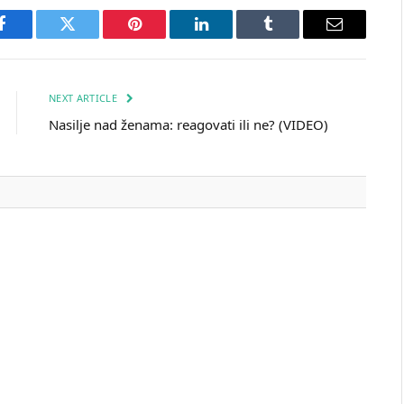
Facebook
Twitter
Pinterest
LinkedIn
Tumblr
Email
NEXT ARTICLE
Nasilje nad ženama: reagovati ili ne? (VIDEO)