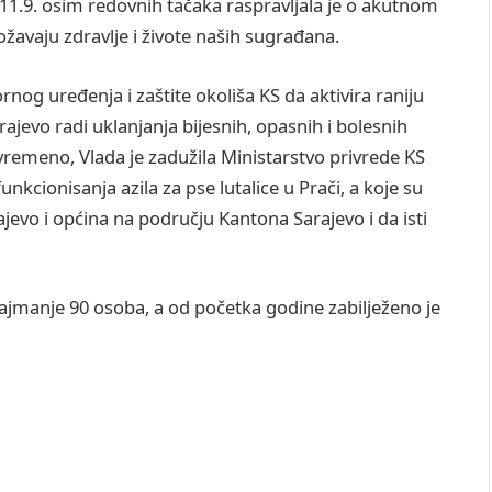
 11.9. osim redovnih tačaka raspravljala je o akutnom
ožavaju zdravlje i živote naših sugrađana.
ornog uređenja i zaštite okoliša KS da aktivira raniju
rajevo radi uklanjanja bijesnih, opasnih i bolesnih
vremeno, Vlada je zadužila Ministarstvo privrede KS
funkcionisanja azila za pse lutalice u Prači, a koje su
evo i općina na području Kantona Sarajevo i da isti
 najmanje 90 osoba, a od početka godine zabilježeno je