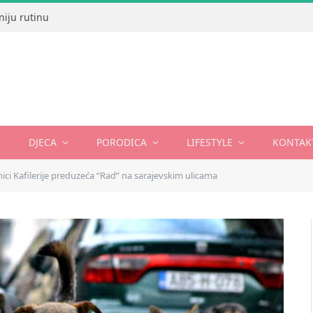
niju rutinu
DJECA
PORODICA
LIFESTYLE
KONTAK
ici Kafilerije preduzeća “Rad” na sarajevskim ulicama