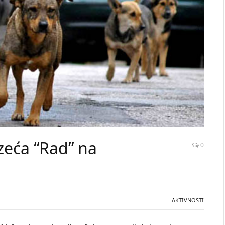
uzeća “Rad” na
0
AKTIVNOSTI