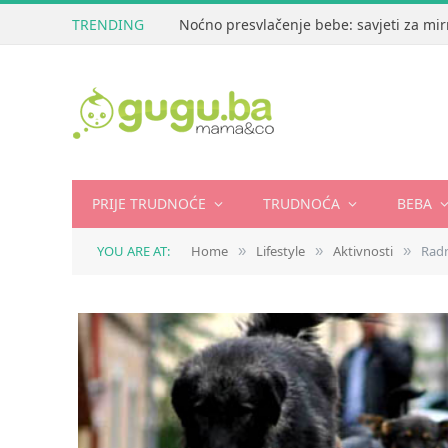
TRENDING
Noćno presvlačenje bebe: savjeti za mir
PRIJE TRUDNOĆE
TRUDNOĆA
BEBA
YOU ARE AT:
Home
Lifestyle
Aktivnosti
Radn
»
»
»