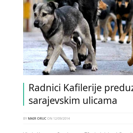
Radnici Kafilerije pred
sarajevskim ulicama
BY
MAIR ORUC
ON
12/09/2014