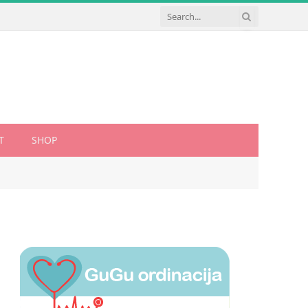
T
SHOP