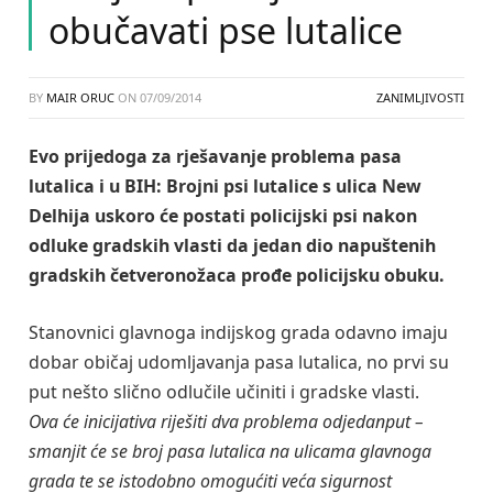
obučavati pse lutalice
BY
MAIR ORUC
ON
07/09/2014
ZANIMLJIVOSTI
Evo prijedoga za rješavanje problema pasa
lutalica i u BIH: Brojni psi lutalice s ulica New
Delhija uskoro će postati policijski psi nakon
odluke gradskih vlasti da jedan dio napuštenih
gradskih četveronožaca prođe policijsku obuku.
Stanovnici glavnoga indijskog grada odavno imaju
dobar običaj udomljavanja pasa lutalica, no prvi su
put nešto slično odlučile učiniti i gradske vlasti.
Ova će inicijativa riješiti dva problema odjedanput –
smanjit će se broj pasa lutalica na ulicama glavnoga
grada te se istodobno omogućiti veća sigurnost