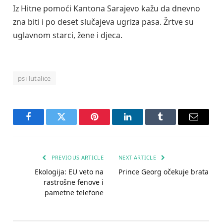
Iz Hitne pomoći Kantona Sarajevo kažu da dnevno
zna biti i po deset slučajeva ugriza pasa. Žrtve su
uglavnom starci, žene i djeca.
psi lutalice
Facebook
Twitter
Pinterest
LinkedIn
Tumblr
Email
PREVIOUS ARTICLE
NEXT ARTICLE
Ekologija: EU veto na
Prince Georg očekuje brata
rastrošne fenove i
pametne telefone