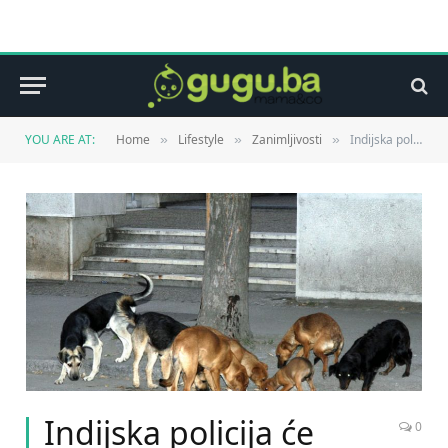
YOU ARE AT:
Home
Lifestyle
Zanimljivosti
Indijska policija će obučavati pse lutalice
»
»
»
Indijska policija će
0