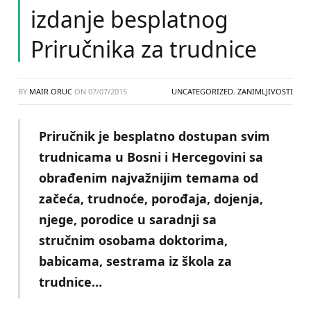
izdanje besplatnog
Priručnika za trudnice
BY
MAIR ORUC
ON
07/07/2015
UNCATEGORIZED
,
ZANIMLJIVOSTI
Priručnik je besplatno dostupan svim
trudnicama u Bosni i Hercegovini sa
obrađenim najvažnijim temama od
začeća, trudnoće, porođaja, dojenja,
njege, porodice u saradnji sa
stručnim osobama doktorima,
babicama, sestrama iz škola za
trudnice…