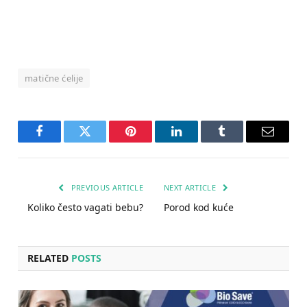
matične ćelije
Facebook
Twitter
Pinterest
LinkedIn
Tumblr
Email
PREVIOUS ARTICLE
NEXT ARTICLE
Koliko često vagati bebu?
Porod kod kuće
RELATED
POSTS