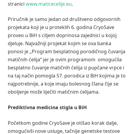
stranici
www.maticecelije.eu
.
Priručnik je samo jedan od društveno odgovornih
projekata koji je u proteklih 6. godina CryoSave
proveo u BiH s ciljem doprinosa zajednici u kojoj
djeluje. Najvažniji projekat kojim se ova banka
ponosi je „Program besplatnog porodičnog čuvanja
matičnih ćelija“ jer je ovim programom omogućila
besplatno čuvanje matičnih ćelija iz pupčane vrpce i
na taj način pomogla 57. porodica iz BiH kojima je to
najpotrebnije, a koje imaju bolesnog člana čije se
oboljenje može liječiti matičnim ćelijama.
Prediktivna medicina stigla u BiH
Početkom godine CryoSave je otišao korak dalje,
omogućivši nove usluge, tačnije genetske testove