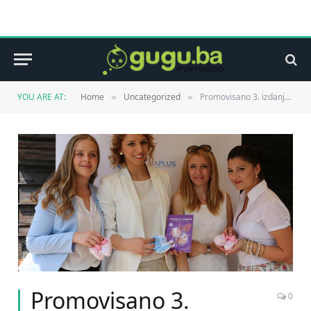
YOU ARE AT:
Home
Uncategorized
Promovisano 3. izdanje besplatnog Priručnika za trudnice
»
»
Promovisano 3.
0