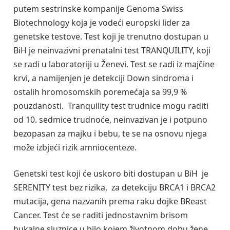
putem sestrinske kompanije Genoma Swiss
Biotechnology koja je vodeći europski lider za
genetske testove. Test koji je trenutno dostupan u
BiH je neinvazivni prenatalni test TRANQUILITY, koji
se radi u laboratoriji u Ženevi. Test se radi iz majčine
krvi, a namijenjen je detekciji Down sindroma i
ostalih hromosomskih poremećaja sa 99,9 %
pouzdanosti. Tranquility test trudnice mogu raditi
od 10. sedmice trudnoće, neinvazivan je i potpuno
bezopasan za majku i bebu, te se na osnovu njega
može izbjeći rizik amniocenteze.
Genetski test koji će uskoro biti dostupan u BiH je
SERENITY test bez rizika, za detekciju BRCA1 i BRCA2
mutacija, gena nazvanih prema raku dojke BReast
Cancer. Test će se raditi jednostavnim brisom
bukalne sluznice u bilo kojem životnom dobu žene ,