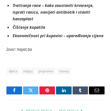
Tretiranje rane – kako zaustaviti krvarenje,
isprati ranicu, nanijeti antibiotik i staviti
hanzaplast
Čišćenje kupatila
Ekonomičnost pri kupovini – upoređivanje cijena
Izvor: hayat.ba
djeca
odgoj
priprema
razvoj
Facebook
Twitter
Pinterest
LinkedIn
Tumblr
Email
PREVIOUS ARTICLE
NEXT ARTICLE