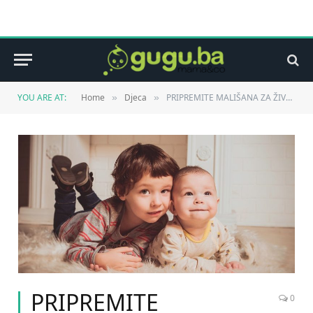
YOU ARE AT:
Home
Djeca
PRIPREMITE MALIŠANA ZA ŽIVOT: DEVET ŽIVOTNIH VJEŠTINA KOJE BI VAŠE DIJETE TREBALO DA NAUČI DO SVOJE DESETE GODINE
»
»
PRIPREMITE
0