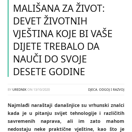
MALIŠANA ZA ŽIVOT:
DEVET ŽIVOTNIH
VJEŠTINA KOJE BI VAŠE
DIJETE TREBALO DA
NAUČI DO SVOJE
DESETE GODINE
BY
UREDNIK
ON
13/10/2020
DJECA
,
ODGOJ I RAZVOJ
Najmlađi naraštaji današnjice su vrhunski znalci
kada je u pitanju svijet tehnologije i različitih
savremenih naprava, ali im zato mahom
nedostaju neke praktične vještine, kao što je