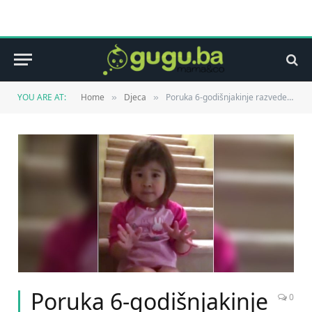
YOU ARE AT:
Home
Djeca
Poruka 6-godišnjakinje razvedenim roditeljima (video)
»
»
Poruka 6-godišnjakinje
0