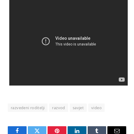
razvedeni roditelji
razvod
savjet
video