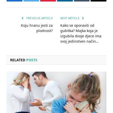
Facebook
Twitter
Pinterest
LinkedIn
Tumblr
Email
PREVIOUS ARTICLE
NEXT ARTICLE
Koju hranu jesti za
Kako se oporaviti od
plodnost?
gubitka? Majka koja je
izgubila dvoje djece ima
svoj jedinstven način…
RELATED
POSTS