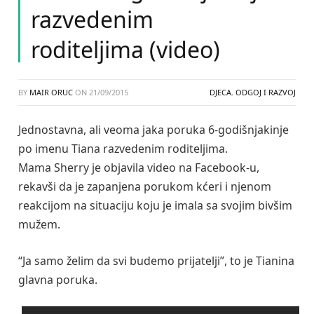
razvedenim
roditeljima (video)
BY
MAIR ORUC
ON
21/09/2015
DJECA
,
ODGOJ I RAZVOJ
Jednostavna, ali veoma jaka poruka 6-godišnjakinje
po imenu Tiana razvedenim roditeljima.
Mama Sherry je objavila video na Facebook-u,
rekavši da je zapanjena porukom kćeri i njenom
reakcijom na situaciju koju je imala sa svojim bivšim
mužem.
“Ja samo želim da svi budemo prijatelji”, to je Tianina
glavna poruka.