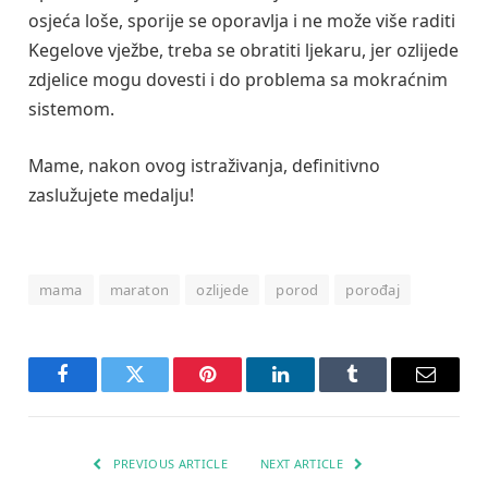
osjeća loše, sporije se oporavlja i ne može više raditi
Kegelove vježbe, treba se obratiti ljekaru, jer ozlijede
zdjelice mogu dovesti i do problema sa mokraćnim
sistemom.
Mame, nakon ovog istraživanja, definitivno
zaslužujete medalju!
mama
maraton
ozlijede
porod
porođaj
Facebook
Twitter
Pinterest
LinkedIn
Tumblr
Email
PREVIOUS ARTICLE
NEXT ARTICLE