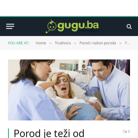
YOU ARE AT:
Home
Trudnoća
Porod i nakon poroda
Porod je teži od maratona
»
»
»
Porod je teži od
0