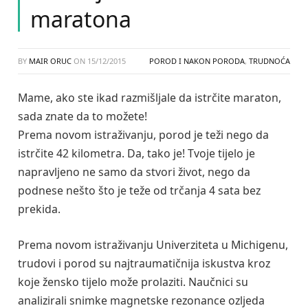
maratona
BY
MAIR ORUC
ON
15/12/2015
POROD I NAKON PORODA
,
TRUDNOĆA
Mame, ako ste ikad razmišljale da istrčite maraton,
sada znate da to možete!
Prema novom istraživanju, porod je teži nego da
istrčite 42 kilometra. Da, tako je! Tvoje tijelo je
napravljeno ne samo da stvori život, nego da
podnese nešto što je teže od trčanja 4 sata bez
prekida.
Prema novom istraživanju Univerziteta u Michigenu,
trudovi i porod su najtraumatičnija iskustva kroz
koje žensko tijelo može prolaziti. Naučnici su
analizirali snimke magnetske rezonance ozljeda