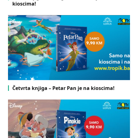
kioscima!
Četvrta knjiga – Petar Pan je na kioscima!