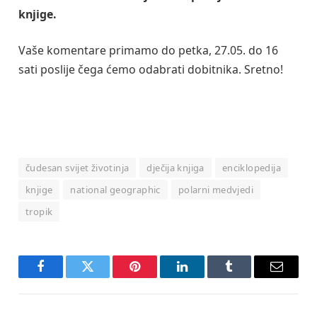
knjige.
Vaše komentare primamo do petka, 27.05. do 16
sati poslije čega ćemo odabrati dobitnika. Sretno!
čudesan svijet životinja
dječija knjiga
enciklopedija
knjige
national geographic
polarni medvjedi
tropik
Facebook
Twitter
Pinterest
LinkedIn
Tumblr
Email