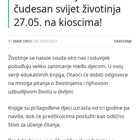
čudesan svijet životinja
27.05. na kioscima!
BY
MAIR ORUC
ON
26/05/2016
DARIVANJE
Životinje se nalaze svuda oko nas i oduvijek
pobuđuju veliko zanimanje među djecom. U ovoj
seriji edukativnih knjiga, čitaoci će dobiti odgovore
na mnoga pitanja o životinjama i njihovom
uzbudljivom životu u divljini.
Knjige su prilagođene djeci uzrasta od tri godine pa
naviše, dok će predškolcima poslužiti kao odlično
štivo za učenje čitanja.