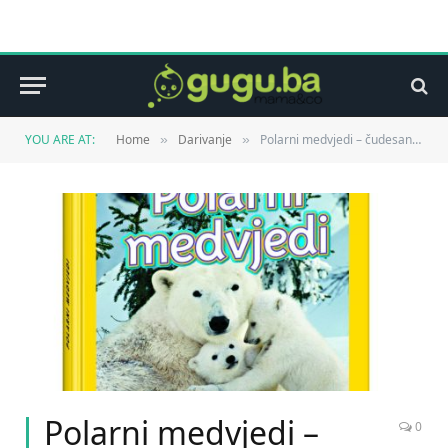
YOU ARE AT:
Home
Darivanje
Polarni medvjedi – čudesan svijet životinja 27.05. na kioscima!
»
»
Polarni medvjedi –
0