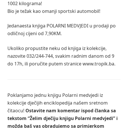
1002 kilograma!
Bio je težak kao omanji sportski automobil!
Jedanaesta knjiga POLARNI MEDVJEDI u prodaji po
odličnoj cijeni od 7,90KM.
Ukoliko propustite neku od knjiga iz kolekcije,
nazovite 032/244-744, svakim radnim danom od 9
do 17h, ili poručite putem stranice www.tropik.ba.
Poklanjamo jednu knjigu Polarni medvjedi iz
kolekcije dječijih enciklopedija našem sretnom
čitaocu!
Ostavite nam komentar ispod članka sa
tekstom “Želim dječiju knjigu Polarni medvjedi” i
možda baš vas obradujemo sa primjerkom