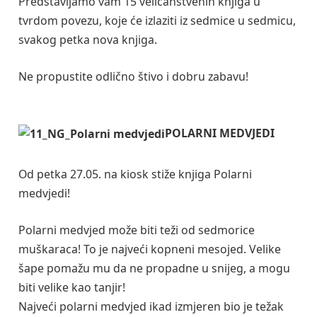
Predstavljamo vam 15 veličanstvenih knjiga u
tvrdom povezu, koje će izlaziti iz sedmice u sedmicu,
svakog petka nova knjiga.
Ne propustite odlično štivo i dobru zabavu!
POLARNI MEDVJEDI
Od petka 27.05. na kiosk stiže knjiga Polarni
medvjedi!
Polarni medvjed može biti teži od sedmorice
muškaraca! To je najveći kopneni mesojed. Velike
šape pomažu mu da ne propadne u snijeg, a mogu
biti velike kao tanjir!
Najveći polarni medvjed ikad izmjeren bio je težak