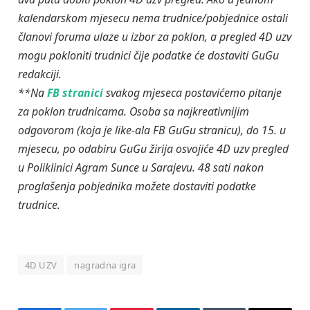
kalendarskom mjesecu nema trudnice/pobjednice ostali
članovi foruma ulaze u izbor za poklon, a pregled 4D uzv
mogu pokloniti trudnici čije podatke će dostaviti GuGu
redakciji.
**Na
FB stranici
svakog mjeseca postavićemo pitanje
za poklon trudnicama. Osoba sa najkreativnijim
odgovorom (koja je like-ala FB GuGu stranicu), do 15. u
mjesecu, po odabiru GuGu žirija osvojiće 4D uzv pregled
u Poliklinici Agram Sunce u Sarajevu. 48 sati nakon
proglašenja pobjednika možete dostaviti podatke
trudnice.
4D UZV
nagradna igra