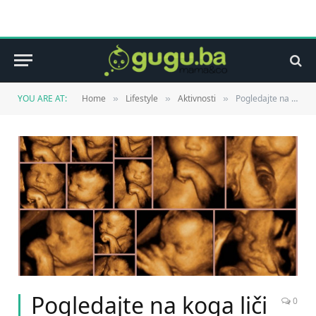
YOU ARE AT:
Home
Lifestyle
Aktivnosti
Pogledajte na koga liči Vaša beba
»
»
»
Pogledajte na koga liči
0