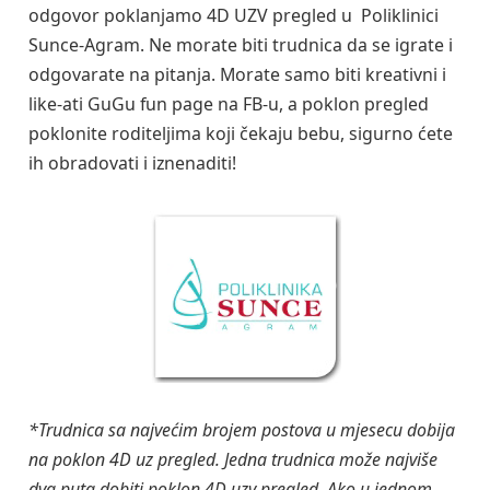
odgovor poklanjamo 4D UZV pregled u Poliklinici
Sunce-Agram. Ne morate biti trudnica da se igrate i
odgovarate na pitanja. Morate samo biti kreativni i
like-ati GuGu fun page na FB-u, a poklon pregled
poklonite roditeljima koji čekaju bebu, sigurno ćete
ih obradovati i iznenaditi!
*Trudnica sa najvećim brojem postova u mjesecu dobija
na poklon 4D uz pregled. Jedna trudnica može najviše
dva puta dobiti poklon 4D uzv pregled. Ako u jednom