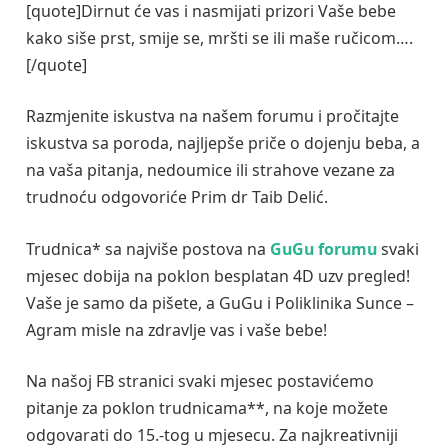
[quote]Dirnut će vas i nasmijati prizori Vaše bebe
kako siše prst, smije se, mršti se ili maše ručicom….
[/quote]
Razmjenite iskustva na našem forumu i pročitajte
iskustva sa poroda, najljepše priče o dojenju beba, a
na vaša pitanja, nedoumice ili strahove vezane za
trudnoću odgovoriće Prim dr Taib Delić.
Trudnica* sa najviše postova na
GuGu forumu
svaki
mjesec dobija na poklon besplatan 4D uzv pregled!
Vaše je samo da pišete, a GuGu i Poliklinika Sunce –
Agram misle na zdravlje vas i vaše bebe!
Na našoj FB stranici svaki mjesec postavićemo
pitanje za poklon trudnicama**, na koje možete
odgovarati do 15.-tog u mjesecu. Za najkreativniji