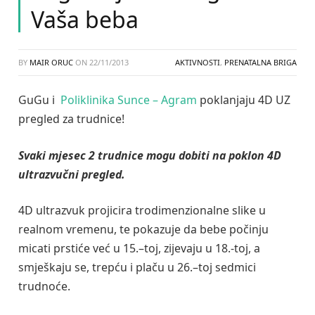
Vaša beba
BY
MAIR ORUC
ON
22/11/2013
AKTIVNOSTI
,
PRENATALNA BRIGA
GuGu i
Poliklinika Sunce – Agram
poklanjaju 4D UZ
pregled za trudnice!
Svaki mjesec 2 trudnice mogu dobiti na poklon 4D
ultrazvučni pregled.
4D ultrazvuk projicira trodimenzionalne slike u
realnom vremenu, te pokazuje da bebe počinju
micati prstiće već u 15.–toj, zijevaju u 18.-toj, a
smješkaju se, trepću i plaču u 26.–toj sedmici
trudnoće.