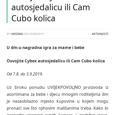
autosjedalicu ili Cam
Cubo kolica
BY
UREDNIK
ON
07/08/2019
AKTIVNOSTI
U dm-u nagradna igra za mame i bebe
Osvojite
Cybex autosjedalicu ili Cam Cubo kolica
Od 7.8. do 3.9.2019.
Uz široku ponudu UVIJEKPOVOLJNO proizvoda iz
asortimana za bebe i djecu mnogim roditeljima dm
je nezaobilazno mjesto kupovine u kojem mogu
pronaći sve što njihovim mališanima treba. Kako bi
nagradio vjernost svojih kupaca, i podržao nove,