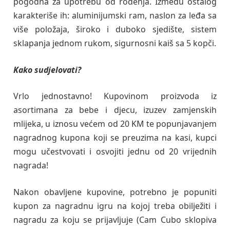
pogodna za upotrebu od rođenja. Između ostalog
karakteriše ih: aluminijumski ram, naslon za leđa sa
više položaja, široko i duboko sjedište, sistem
sklapanja jednom rukom, sigurnosni kaiš sa 5 kopči.
Kako sudjelovati?
Vrlo jednostavno! Kupovinom proizvoda iz
asortimana za bebe i djecu, izuzev zamjenskih
mlijeka, u iznosu većem od 20 KM te popunjavanjem
nagradnog kupona koji se preuzima na kasi, kupci
mogu učestvovati i osvojiti jednu od 20 vrijednih
nagrada!
Nakon obavljene kupovine, potrebno je popuniti
kupon za nagradnu igru na kojoj treba obilježiti i
nagradu za koju se prijavljuje (Cam Cubo sklopiva