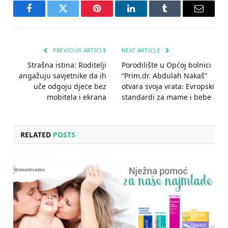
Facebook
Twitter
Pinterest
LinkedIn
Tumblr
Email
PREVIOUS ARTICLE
NEXT ARTICLE
Strašna istina: Roditelji
Porodilište u Općoj bolnici
angažuju savjetnike da ih
“Prim.dr. Abdulah Nakaš”
uče odgoju djece bez
otvara svoja vrata: Evropski
mobitela i ekrana
standardi za mame i bebe
RELATED
POSTS