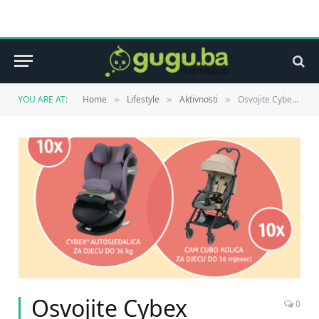
YOU ARE AT:
Home
Lifestyle
Aktivnosti
Osvojite Cybex autosjedalicu ili Cam Cubo kolica
»
»
»
Osvojite Cybex
0